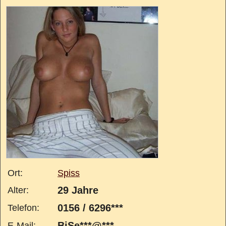
Ort:
Spiss
29 Jahre
Alter:
0156 / 6296***
Telefon:
BiSe***@***
E-Mail: