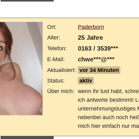
Ort:
Paderborn
25 Jahre
Alter:
0163 / 3539***
Telefon:
chwe***@***
E-Mail:
Aktualisiert:
vor 34 Minuten
Status:
aktiv
Über mich:
wenn ihr lust habt, schre
ich antworte bestimmt! L
unternehmungslustiges 
nebenbei auch noch heiß
mich hier einfach nur mal