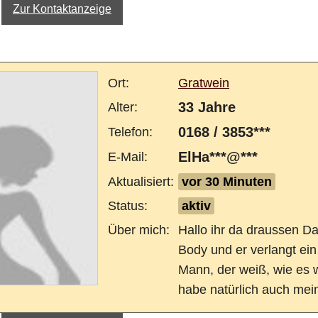
Zur Kontaktanzeige
Ort:
Gratwein
33 Jahre
Alter:
0168 / 3853***
Telefon:
ElHa***@***
E-Mail:
Aktualisiert:
vor 30 Minuten
Status:
aktiv
Über mich:
Hallo ihr da draussen Das ist ein heißer
Body und er verlangt ein
Mann, der weiß, wie es wi
habe natürlich auch me