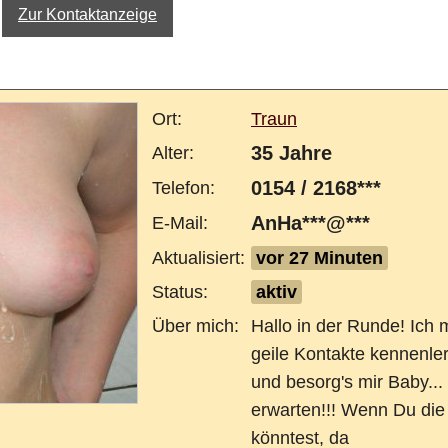
Zur Kontaktanzeige
Ort:
Traun
35 Jahre
Alter:
0154 / 2168***
Telefon:
AnHa***@***
E-Mail:
Aktualisiert:
vor 27 Minuten
Status:
aktiv
Über mich:
Hallo in der Runde! Ich 
geile Kontakte kennenle
und besorg's mir Baby..
erwarten!!! Wenn Du die
könntest, da