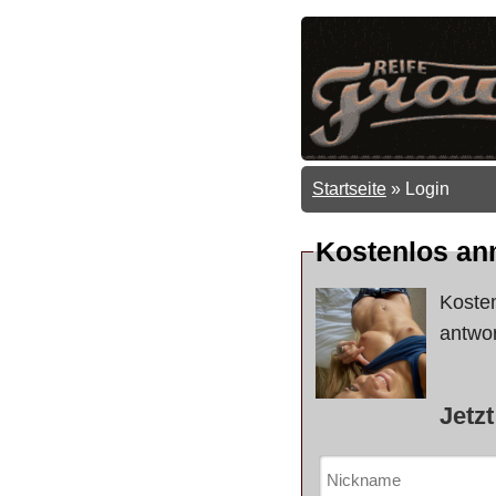
Startseite
»
Login
Kostenlos an
Koste
antwor
Jetz