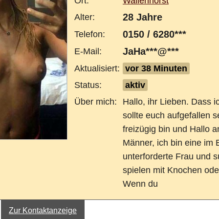
Ort:
Wallenhorst
28 Jahre
Alter:
0150 / 6280***
Telefon:
JaHa***@***
E-Mail:
Aktualisiert:
vor 38 Minuten
Status:
aktiv
Über mich:
Hallo, ihr Lieben. Dass i
sollte euch aufgefallen 
freizügig bin und Hallo a
Männer, ich bin eine im B
unterforderte Frau und 
spielen mit Knochen ode
Wenn du
Zur Kontaktanzeige