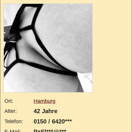
Ort:
Hamburg
42 Jahre
Alter:
0150 / 6420***
Telefon:
PaSl***@***
E-Mail: