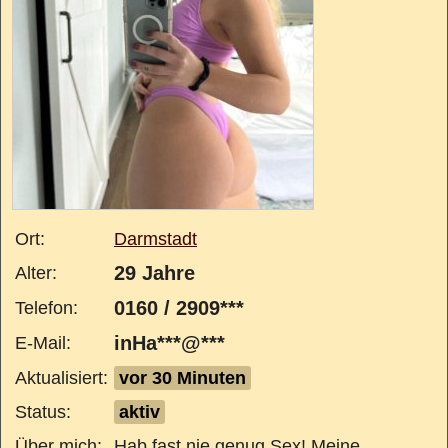
Ort:
Darmstadt
29 Jahre
Alter:
0160 / 2909***
Telefon:
inHa***@***
E-Mail:
Aktualisiert:
vor 30 Minuten
Status:
aktiv
Über mich:
Hab fast nie genug Sex! Meine