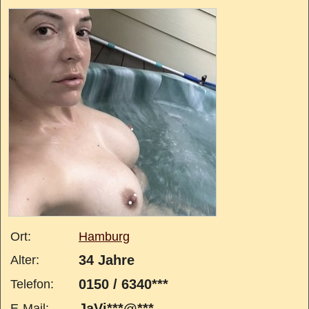
Ort:
Hamburg
34 Jahre
Alter:
0150 / 6340***
Telefon:
JaVi***@***
E-Mail: