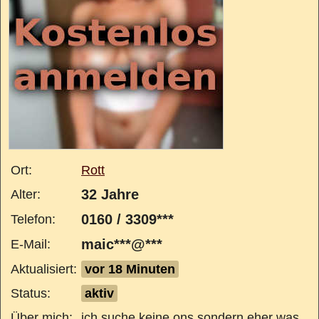
Ort:
Rott
32 Jahre
Alter:
0160 / 3309***
Telefon:
maic***@***
E-Mail:
Aktualisiert:
vor 18 Minuten
Status:
aktiv
Über mich:
ich suche keine ons sondern eher was