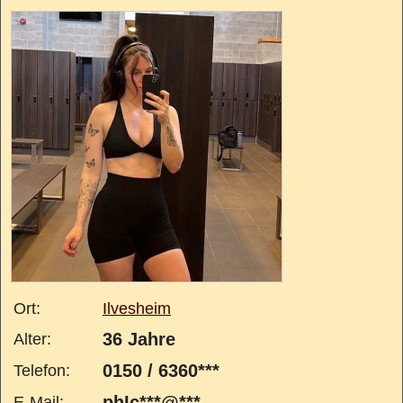
Ort:
Ilvesheim
36 Jahre
Alter:
0150 / 6360***
Telefon:
phIc***@***
E-Mail: