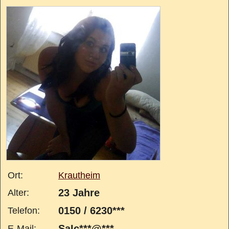
Ort:
Krautheim
23 Jahre
Alter:
0150 / 6230***
Telefon:
SaIc***@***
E-Mail: