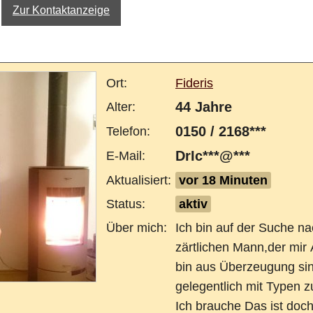
Zur Kontaktanzeige
Ort:
Fideris
44 Jahre
Alter:
0150 / 2168***
Telefon:
DrIc***@***
E-Mail:
Aktualisiert:
vor 18 Minuten
Status:
aktiv
Über mich:
Ich bin auf der Suche n
zärtlichen Mann,der mir 
bin aus Überzeugung sin
gelegentlich mit Typen 
Ich brauche Das ist doch