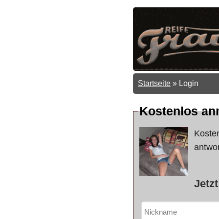
Startseite
»
Login
Kostenlos an
Koste
antwor
Jetz