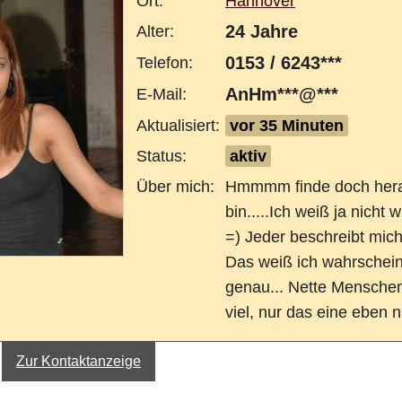
Ort:
Hannover
24 Jahre
Alter:
0153 / 6243***
Telefon:
AnHm***@***
E-Mail:
Aktualisiert:
vor 35 Minuten
Status:
aktiv
Über mich:
Hmmmm finde doch hera
bin.....Ich weiß ja nicht 
=) Jeder beschreibt mic
Das weiß ich wahrscheinl
genau... Nette Menschen 
viel, nur das eine eben n
Zur Kontaktanzeige