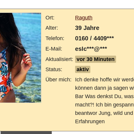
Ort:
Raguth
39 Jahre
Alter:
0160 / 4409***
Telefon:
esIc***@***
E-Mail:
Aktualisiert:
vor 30 Minuten
Status:
aktiv
Über mich:
Ich denke hoffe wir werd
können dann ja sagen wi
Bar Was denkst Du, was mich so besonders
macht?! Ich bin gespann
beantwor Jung, wild und
Erfahrungen