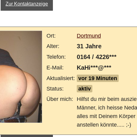
Zur Kontaktanzeige
Ort:
Dortmund
31 Jahre
Alter:
0164 / 4226***
Telefon:
KaHi***@***
E-Mail:
Aktualisiert:
vor 19 Minuten
Status:
aktiv
Über mich:
Hilfst du mir beim auszi
Männer, ich heisse Ned
alles mit Deinem Körper
anstellen könnte..... ;-)