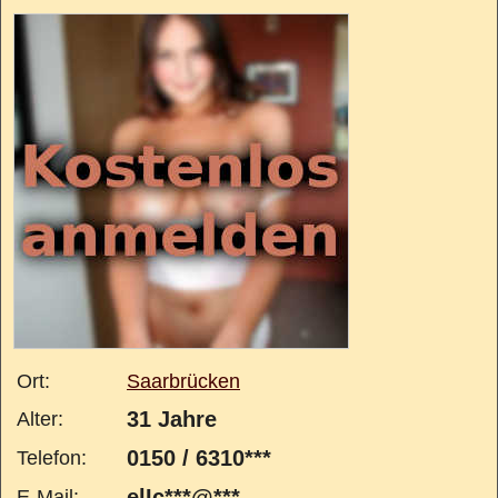
Ort:
Saarbrücken
31 Jahre
Alter:
0150 / 6310***
Telefon:
elIc***@***
E-Mail: