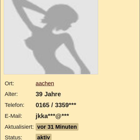
Ort:
aachen
39 Jahre
Alter:
0165 / 3359***
Telefon:
jkka***@***
E-Mail:
Aktualisiert:
vor 31 Minuten
Status:
aktiv