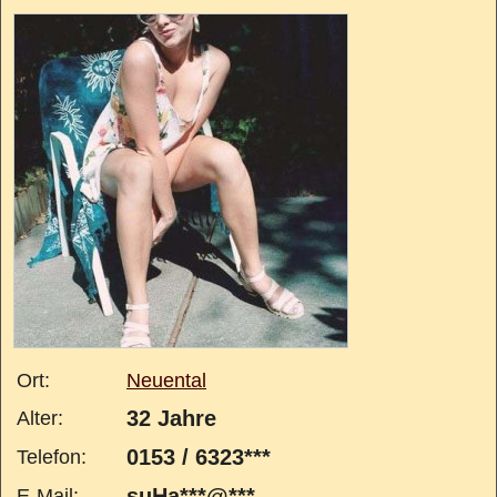
Ort:
Neuental
32 Jahre
Alter:
0153 / 6323***
Telefon:
suHa***@***
E-Mail: