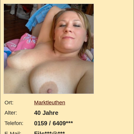
Ort:
Marktleuthen
40 Jahre
Alter:
0159 / 6409***
Telefon:
FiIc***@***
E-Mail: