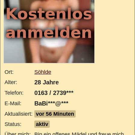
Ort:
Söhlde
28 Jahre
Alter:
0163 / 2739***
Telefon:
BaBi***@***
E-Mail:
Aktualisiert:
vor 56 Minuten
Status:
aktiv
Über mich:
Bin ein offenes Mädel und freue mich