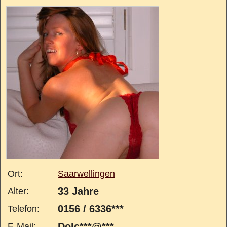
Ort:
Saarwellingen
33 Jahre
Alter:
0156 / 6336***
Telefon:
DoIc***@***
E-Mail: